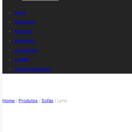
Home
Categorias
Produtos
Sobre Nós
Localização
Contato
Cidades atendidas
Home
/
Produtos
/
Sofás
/
Lyrio