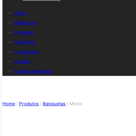
Home
Categorias
Produtos
Sobre Nós
Localização
Contato
Cidades atendidas
Home
/
Produtos
/
Banquetas
/
Monic