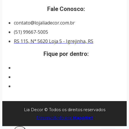
Fale Conosco:
contato@lojaliadecor.com.br
(51) 99667-5005
RS 115, N° 5620 Loja 5 - Igrejinha, RS
Fique por dentro:
Lia Decor © Todos os direitos reservados
Desenvolvido por
MappNet